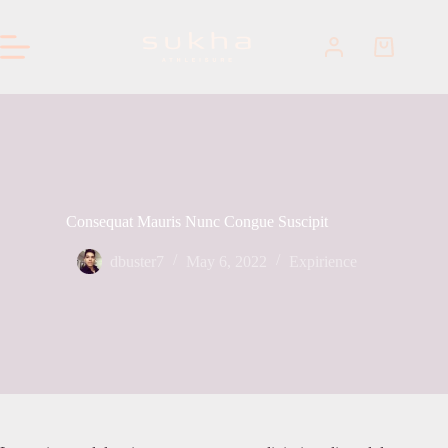
Skip
to
content
Shopping
cart
Consequat Mauris Nunc Congue Suscipit
dbuster7
May 6, 2022
Expirience