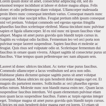
Lorem ipsum dolor sit amet, consectetur adipiscing elit, sed do
eiusmod tempor incididunt ut labore et dolore magna aliqua. Felis
donec et odio pellentesque diam volutpat. Ullamcorper malesuada
proin libero nunc consequat interdum varius. Consequat mauris nunc
congue nisi vitae suscipit tellus. Feugiat pretium nibh ipsum consequat
nisl vel pretium. Volutpat commodo sed egestas egestas fringilla
phasellus faucibus scelerisque eleifend. Massa tincidunt nunc pulvinar
sapien et ligula ullamcorper. Id eu nisl nunc mi ipsum faucibus vitae
aliquet. Magna sit amet purus gravida quis blandit turpis cursus in.
Sagittis eu volutpat odio facilisis. Fermentum leo vel orci porta non
pulvinar neque laoreet suspendisse. Sapien faucibus et molestie ac
feugiat. Quis risus sed vulputate odio ut. Scelerisque fermentum dui
faucibus in ornare quam viverra. Aliquet sagittis id consectetur purus ut
faucibus. Vitae tempus quam pellentesque nec nam aliquam sem.
Laoreet id donec ultrices tincidunt. Ac tortor vitae purus faucibus.
Commodo ullamcorper a lacus vestibulum sed arcu non odio.
Habitasse platea dictumst quisque sagittis purus sit amet volutpat
consequat. Massa ultricies mi quis hendrerit dolor magna eget est. Et
magnis dis parturient montes. Sollicitudin ac orci phasellus egestas
tellus rutrum. Molestie nunc non blandit massa enim nec. Quam lacus
suspendisse faucibus interdum. Vel quam elementum pulvinar etiam
non quam lacus suspendisse faucibus. Fames ac turpis egestas integer
eget. Tristique magna sit amet purus gravida quis blandit turpis cursus.
Ultricies mi quis hendrerit dolor magna eget est lorem. Ut etiam sit