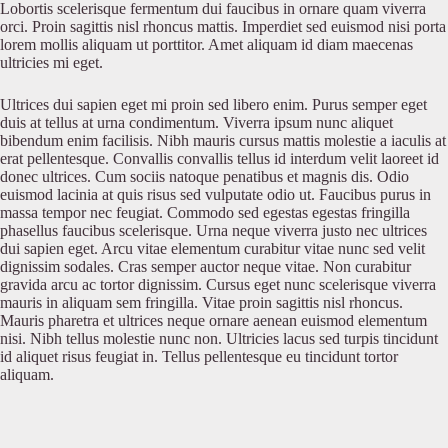
Lobortis scelerisque fermentum dui faucibus in ornare quam viverra
orci. Proin sagittis nisl rhoncus mattis. Imperdiet sed euismod nisi porta
lorem mollis aliquam ut porttitor. Amet aliquam id diam maecenas
ultricies mi eget.
Ultrices dui sapien eget mi proin sed libero enim. Purus semper eget
duis at tellus at urna condimentum. Viverra ipsum nunc aliquet
bibendum enim facilisis. Nibh mauris cursus mattis molestie a iaculis at
erat pellentesque. Convallis convallis tellus id interdum velit laoreet id
donec ultrices. Cum sociis natoque penatibus et magnis dis. Odio
euismod lacinia at quis risus sed vulputate odio ut. Faucibus purus in
massa tempor nec feugiat. Commodo sed egestas egestas fringilla
phasellus faucibus scelerisque. Urna neque viverra justo nec ultrices
dui sapien eget. Arcu vitae elementum curabitur vitae nunc sed velit
dignissim sodales. Cras semper auctor neque vitae. Non curabitur
gravida arcu ac tortor dignissim. Cursus eget nunc scelerisque viverra
mauris in aliquam sem fringilla. Vitae proin sagittis nisl rhoncus.
Mauris pharetra et ultrices neque ornare aenean euismod elementum
nisi. Nibh tellus molestie nunc non. Ultricies lacus sed turpis tincidunt
id aliquet risus feugiat in. Tellus pellentesque eu tincidunt tortor
aliquam.