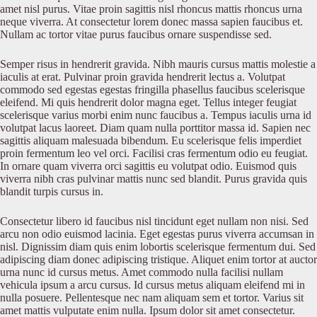
amet nisl purus. Vitae proin sagittis nisl rhoncus mattis rhoncus urna
neque viverra. At consectetur lorem donec massa sapien faucibus et.
Nullam ac tortor vitae purus faucibus ornare suspendisse sed.
Semper risus in hendrerit gravida. Nibh mauris cursus mattis molestie a
iaculis at erat. Pulvinar proin gravida hendrerit lectus a. Volutpat
commodo sed egestas egestas fringilla phasellus faucibus scelerisque
eleifend. Mi quis hendrerit dolor magna eget. Tellus integer feugiat
scelerisque varius morbi enim nunc faucibus a. Tempus iaculis urna id
volutpat lacus laoreet. Diam quam nulla porttitor massa id. Sapien nec
sagittis aliquam malesuada bibendum. Eu scelerisque felis imperdiet
proin fermentum leo vel orci. Facilisi cras fermentum odio eu feugiat.
In ornare quam viverra orci sagittis eu volutpat odio. Euismod quis
viverra nibh cras pulvinar mattis nunc sed blandit. Purus gravida quis
blandit turpis cursus in.
Consectetur libero id faucibus nisl tincidunt eget nullam non nisi. Sed
arcu non odio euismod lacinia. Eget egestas purus viverra accumsan in
nisl. Dignissim diam quis enim lobortis scelerisque fermentum dui. Sed
adipiscing diam donec adipiscing tristique. Aliquet enim tortor at auctor
urna nunc id cursus metus. Amet commodo nulla facilisi nullam
vehicula ipsum a arcu cursus. Id cursus metus aliquam eleifend mi in
nulla posuere. Pellentesque nec nam aliquam sem et tortor. Varius sit
amet mattis vulputate enim nulla. Ipsum dolor sit amet consectetur.